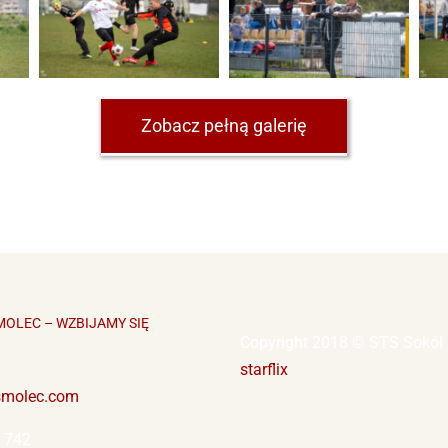
Zobacz pełną galerię
MOLEC – WZBIJAMY SIĘ
Copyright 2018 © STS Sokół
starflix
smolec.com
 742