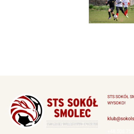
STS SOKÓŁ S
WYSOKO!
klub@sokol
+48 508 756