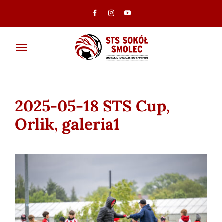
Przejdź
do
zawartości
Toggle
Navigation
Aktualności
2025-05-18 STS Cup,
Klub
Orlik, galeria1
Ambasadorzy
Drużyny
Galeria
Dokumenty