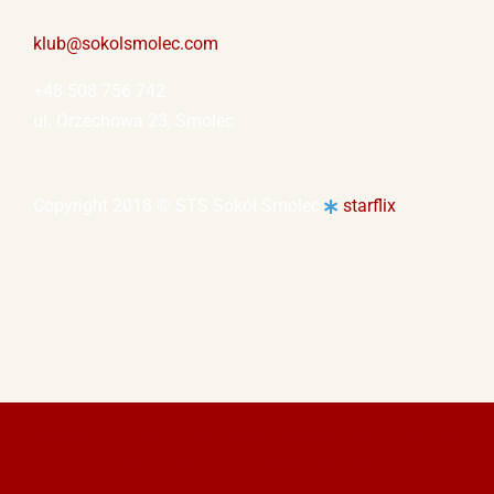
klub@sokolsmolec.com
+48 508 756 742
ul. Orzechowa 23, Smolec
Copyright 2018 © STS Sokół Smolec
starflix
Copyright 2012 - 2021 |
Avada Website Builder
by
ThemeFusion
| All
Rights Reserved | Powered by
WordPress