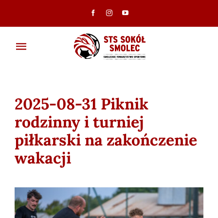
Przejdź
do
zawartości
Toggle
Navigation
Aktualności
2025-08-31 Piknik
Klub
rodzinny i turniej
Ambasadorzy
piłkarski na zakończenie
wakacji
Drużyny
Galeria
Dokumenty