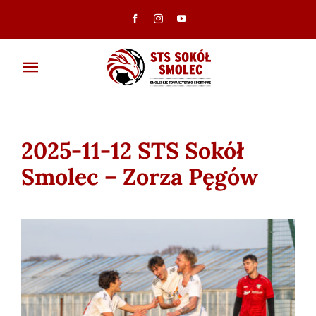
Przejdź
do
zawartości
Toggle
Navigation
Aktualności
2025-11-12 STS Sokół
Klub
Smolec – Zorza Pęgów
Ambasadorzy
Drużyny
Galeria
Dokumenty