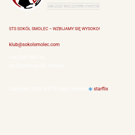
STS SOKÓŁ SMOLEC – WZBIJAMY SIĘ WYSOKO!
klub@sokolsmolec.com
+48 508 756 742
ul. Orzechowa 23, Smolec
Copyright 2018 © STS Sokół Smolec
starflix