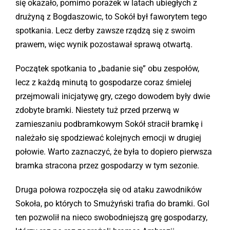
się okazało, pomimo porażek w latach ubiegłych z
drużyną z Bogdaszowic, to Sokół był faworytem tego
Kontakt
spotkania. Lecz derby zawsze rządzą się z swoim
prawem, więc wynik pozostawał sprawą otwartą.
Sklep
Początek spotkania to „badanie się” obu zespołów,
lecz z każdą minutą to gospodarze coraz śmielej
przejmowali inicjatywę gry, czego dowodem były dwie
zdobyte bramki. Niestety tuż przed przerwą w
zamieszaniu podbramkowym Sokół stracił bramkę i
należało się spodziewać kolejnych emocji w drugiej
połowie. Warto zaznaczyć, że była to dopiero pierwsza
bramka stracona przez gospodarzy w tym sezonie.
Druga połowa rozpoczęła się od ataku zawodników
Sokoła, po których to Smużyński trafia do bramki. Gol
ten pozwolił na nieco swobodniejszą grę gospodarzy,