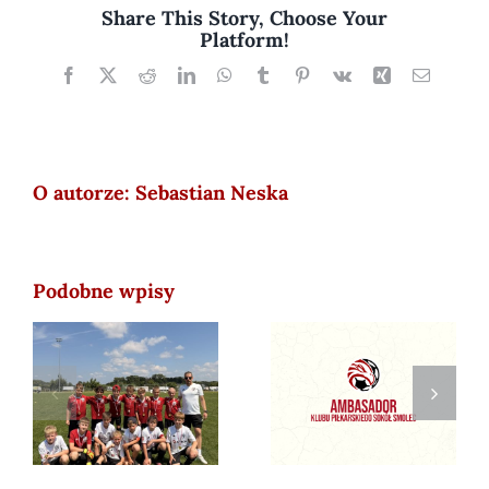
Share This Story, Choose Your
Bogdaszowice
Platform!
Facebook
X
Reddit
LinkedIn
WhatsApp
Tumblr
Pinterest
Vk
Xing
Email
O autorze:
Sebastian Neska
Podobne wpisy
Zostań
2026-06-21 STS
ambasadorem
CUP 2026
Sokoła Smolec!