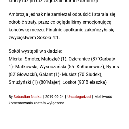
którzy raz po raz zagrażali bramce Ambrozji.
Ambrozja jednak nie zamierzał odpuścić i starała się
odrobić straty, przez co oglądaliśmy emocjonującą
końcówkę meczu. Finalnie spotkanie zakończyło się
zwycięstwem Sokoła 4:1.
Sokół wystąpił w składzie:
Mierka- Smoter, Małozięć (1), Ozieraniec (87`Garbaty
1)- Matkowski, Wysoczański (55` Kołtuniewicz), Rybus
(82`Głowacki), Galant (1)- Musisz (70`Siudek),
Smużyński (1) (80`Majer), Łoskot (90`Bielaszka)
By
Sebastian Neska
|
2019-09-24
|
Uncategorized
|
Możliwość
4:1
komentowania
została wyłączona
w
meczu
z
Ambrozją