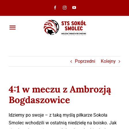
Przejdź
do
zawartości
Toggle
Navigation
Aktualności
Klub
Poprzedni
Kolejny
Ambasadorzy
4:1 w meczu z Ambrozją
Drużyny
Bogdaszowice
Galeria
Idziemy po swoje – z taką myślą piłkarze Sokoła
Smolec wchodzili w ostatnią niedzielę na boisko. Jak
Dokumenty