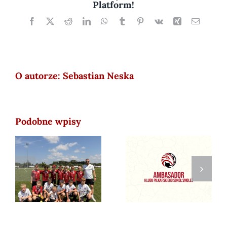
Platform!
Facebook
X
Reddit
LinkedIn
WhatsApp
Tumblr
Pinterest
Vk
Xing
Email
O autorze:
Sebastian Neska
Podobne wpisy
Zostań
2026-06-21 STS
ambasadorem
CUP 2026
Sokoła Smolec!