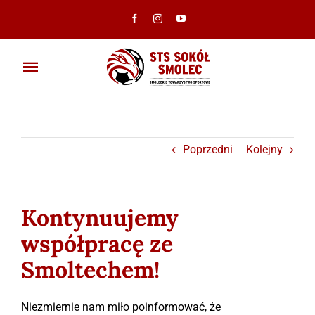
Przejdź
do
zawartości
Toggle
Navigation
Aktualności
Klub
Poprzedni
Kolejny
Ambasadorzy
Kontynuujemy
Drużyny
współpracę ze
Smoltechem!
Galeria
Dokumenty
Niezmiernie nam miło poinformować, że