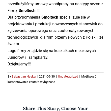
przedłużyliśmy umowę współpracy na następy sezon z
Kontakt
Firmą
Smoltech !!!
Dla przypomnienia
Smoltech
specjalizuje się w
projektowaniu i produkcji nowoczesnych stanowisk do
Sklep
zgrzewania
oporowego oraz zautomatyzowanych linii
technologicznych
dla firm przemysłowych z Polski i ze
świata.
Logo firmy znajdzie się na koszulkach meczowych
Juniorów i Trampkarzy.
Dziękujemy!!!
By
Sebastian Neska
|
2021-09-30
|
Uncategorized
|
Możliwość
Kontynuujemy
komentowania
została wyłączona
współpracę
ze
Smoltechem!
Share This Story, Choose Your