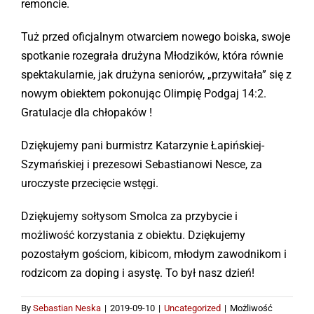
remoncie.
Kontakt
Tuż przed oficjalnym otwarciem nowego boiska, swoje
spotkanie rozegrała drużyna Młodzików, która równie
Sklep
spektakularnie, jak drużyna seniorów, „przywitała” się z
nowym obiektem pokonując Olimpię Podgaj 14:2.
Gratulacje dla chłopaków !
Dziękujemy pani burmistrz Katarzynie Łapińskiej-
Szymańskiej i prezesowi Sebastianowi Nesce, za
uroczyste przecięcie wstęgi.
Dziękujemy sołtysom Smolca za przybycie i
możliwość korzystania z obiektu. Dziękujemy
pozostałym gościom, kibicom, młodym zawodnikom i
rodzicom za doping i asystę. To był nasz dzień!
By
Sebastian Neska
|
2019-09-10
|
Uncategorized
|
Możliwość