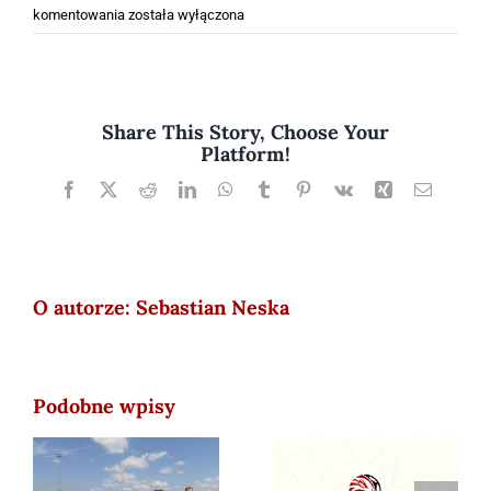
Tuż
komentowania
została wyłączona
po
otwarciu
boiska
wygrana
Share This Story, Choose Your
z
Platform!
Ciechowem!
Facebook
X
Reddit
LinkedIn
WhatsApp
Tumblr
Pinterest
Vk
Xing
Email
O autorze:
Sebastian Neska
Podobne wpisy
Zostań