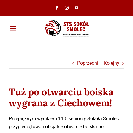
Przejdź
do
zawartości
Toggle
Navigation
Aktualności
Klub
Poprzedni
Kolejny
Ambasadorzy
Tuż po otwarciu boiska
Drużyny
wygrana z Ciechowem!
Galeria
Przepięknym wynikiem 11:0 seniorzy Sokoła Smolec
przypieczętowali oficjalne otwarcie boiska po
Dokumenty