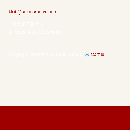
klub@sokolsmolec.com
+48 508 756 742
ul. Orzechowa 23, Smolec
Copyright 2018 © STS Sokół Smolec
starflix
Copyright 2012 - 2021 |
Avada Website Builder
by
ThemeFusion
| All
Rights Reserved | Powered by
WordPress