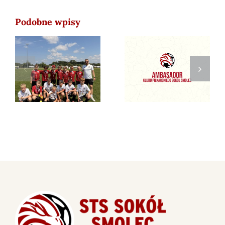
Podobne wpisy
Zostań
2026-06-21 STS
ambasadorem
CUP 2026
Sokoła Smolec!