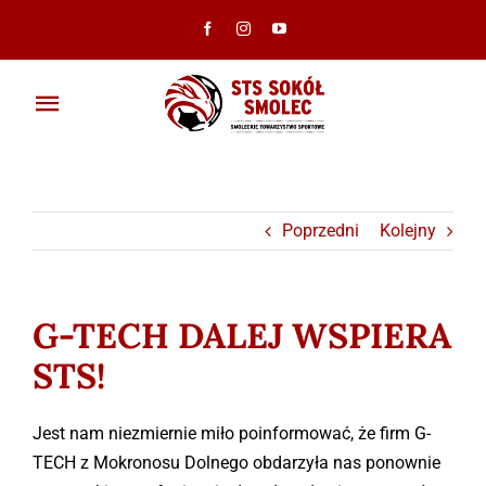
Przejdź
do
zawartości
Toggle
Navigation
Aktualności
Klub
Poprzedni
Kolejny
Ambasadorzy
G-TECH DALEJ WSPIERA
Drużyny
STS!
Galeria
Jest nam niezmiernie miło poinformować, że firm G-
TECH z Mokronosu Dolnego obdarzyła nas ponownie
Dokumenty