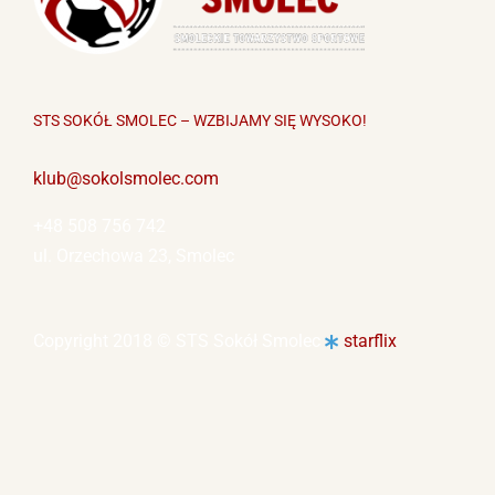
STS SOKÓŁ SMOLEC – WZBIJAMY SIĘ WYSOKO!
klub@sokolsmolec.com
+48 508 756 742
ul. Orzechowa 23, Smolec
Copyright 2018 © STS Sokół Smolec
starflix