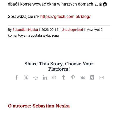
dbać i konserwować okna w naszych domach 📃☀️🏠
Sprawdzajcie 👉
https://g-tech.com.pl/blog/
By
Sebastian Neska
|
2023-09-14
|
Uncategorized
|
Możliwość
G-
komentowania
została wyłączona
TECH
DALEJ
WSPIERA
STS!
Share This Story, Choose Your
Platform!
Facebook
X
Reddit
LinkedIn
WhatsApp
Tumblr
Pinterest
Vk
Xing
Email
O autorze:
Sebastian Neska