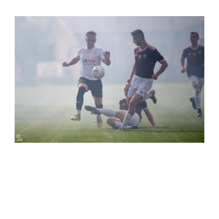
2024-06-02 STS Sokół Smolec –
Tarant Krzyżowice (3:3)
Mecz
2024-06-01 Fenomen Leśnica – STS
Sokół Smolec, Trampkarz 1 (9:2)
Mecz