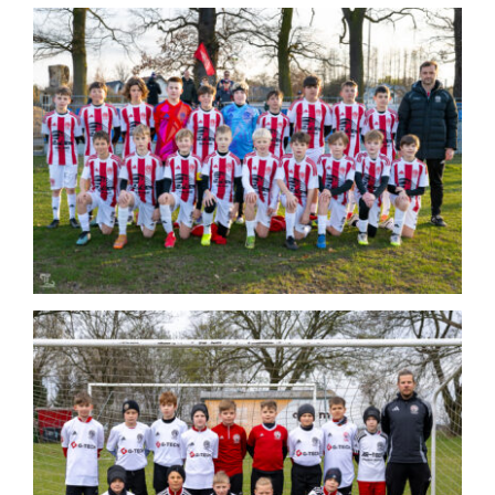
2026-04-01 Sokół Smolec – Górnik
Wałbrzych
Mecz
Mecz młodzików
2026-03-28 Sokół Smolec – WKS
Wierzbice
Mecz
Mecz młodzików