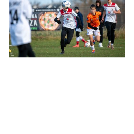
2024-11-23 STS Sokół Smolec – Orzeł
Jelcz-Laskowice, Trampkarz1 (3:1)
Mecz
2024-06-15 STS Sokół Smolec – Odra
Lubiąż (1:3)
Mecz