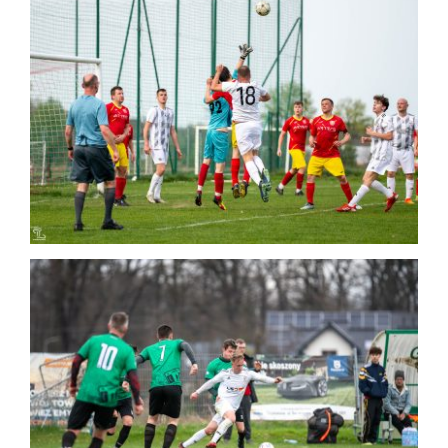
2024-04-07 STS Sokół Smolec – LKS
Sadków, B-klasa (1:0)
Mecz
2024-03-24 STS – Zjednoczeni
Łowęcice (2:3)
Mecz