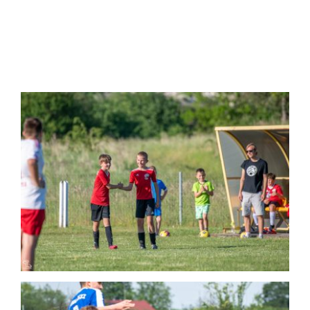
2024-05-20 Zachód Sobótka – STS
Sokół Smolec, Młodzik (2:5)
Mecz