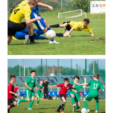
2024-05-11 STS Sokół Smolec – Wiwa
Goszcz, Junior (5:3)
Mecz
2024-05-09 Polonia Bielany
Wrocławskie – Sokół Smolec, Młodzik
(7:0)
Mecz