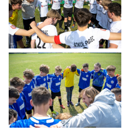
2026-04-11 Sokół Smolec – AP Brzeg
Dolny
Mecz
Mecz trampkarzy
2026-04-11 Sokół Smolec – Forza
Wrocław
Mecz
Mecz młodzików