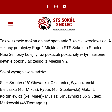
Przejdź
do
zawartości
Toggle
Navigation
Aktualności
Tak w skrócie można opisać spotkanie 7 kolejki wrocławskiej A
– klasy pomiędzy Pogoń Miękinia a STS Sokołem Smolec.
Klub
Nasi Seniorzy kolejny raz pokazali pokaz siły w tym sezonie
pewnie pokonując zespół z Miękini 9:2.
Ambasadorzy
Sokół wystąpił w składzie:
Drużyny
Gil – Smoter (46` Głowacki), Ozieraniec, Wysoczański-
Bielaszka (46` Mikuś), Rybus (46` Stęplewski), Galant,
Galeria
Kołtuniewicz (54` Majer)- Musisz, Smużyński (`55 Siudek),
Matkowski (46`Domagała)
Dokumenty