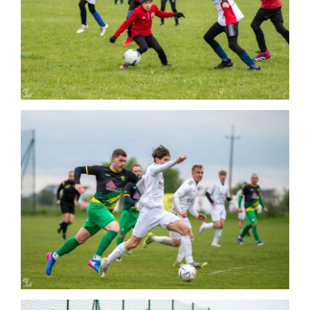
Wrocławskie – STS Sokół Smolec (2:3)
Mecz
2024-04-20 Sokół Smolec – Ślęża
Sobótka (1:2)
Mecz