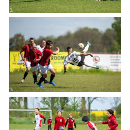
2024-04-28 – STS Sokół – Wicher
Domasław (1:4)
Mecz
2024-04-21 UKS AP Bystrzyca Kąty